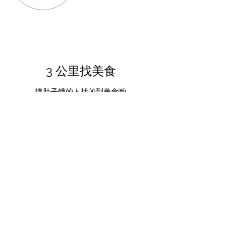
​3 公里找美食
讓肚子餓的人找的到美食喲
CASH POWER
訂閱表單
提交